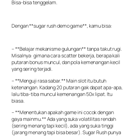
Bisa-bisa tenggelam.
Dengan **sugar rush demo game**, kamu bisa:
– **Belajar mekanisme gulungan** tanpa takut rugi.
Misalnya: gimana cara scatter bekerja, berapa kali
putaran bonus muncul, dan pola kemenangan kecil
yang sering terjadi.
– **Menguji rasa sabar.** Main slot itu butuh
ketenangan. Kadang 20 putaran gak dapat apa-apa,
lalu tiba-tiba muncul kemenangan 50x lipat. Itu
biasa.
– **Menentukan apakah game ini cocok dengan
gaya mainmu.** Ada yang suka volatilitas rendah
(sering menang tapi kecil), ada yang suka tinggi
(jarang menang tapi bisa besar). Sugar Rush punya