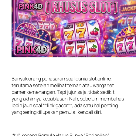
Banyak orang penasaran soal dunia slot online,
terutama setelah melihat teman atau warganet
pamer kemenangan. Tapi jujur saja, tidak sedikit
yang akhirnya kebablasan. Nah, sebelum membahas
lebih jauh soal **link gacor**, ada satu hal penting
yang sering dilupakan pemula: kendali diri.
## Kenapa Pemula Harus Punya “Perjanjian”