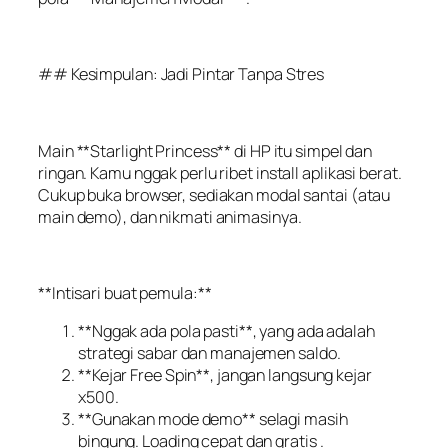
## Kesimpulan: Jadi Pintar Tanpa Stres
Main **Starlight Princess** di HP itu simpel dan
ringan. Kamu nggak perlu ribet install aplikasi berat.
Cukup buka browser, sediakan modal santai (atau
main demo), dan nikmati animasinya.
**Intisari buat pemula:**
**Nggak ada pola pasti**, yang ada adalah
strategi sabar dan manajemen saldo.
**Kejar Free Spin**, jangan langsung kejar
x500.
**Gunakan mode demo** selagi masih
bingung. Loading cepat dan gratis .