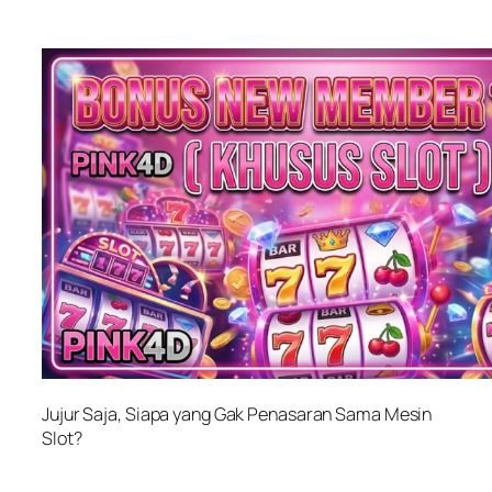
Jujur Saja, Siapa yang Gak Penasaran Sama Mesin
Slot?