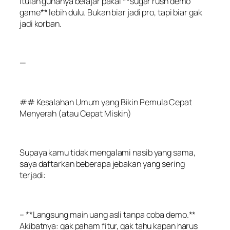
Itulah gunanya belajar pakai **sugar rush demo
game** lebih dulu. Bukan biar jadi pro, tapi biar gak
jadi korban.
—
## Kesalahan Umum yang Bikin Pemula Cepat
Menyerah (atau Cepat Miskin)
Supaya kamu tidak mengalami nasib yang sama,
saya daftarkan beberapa jebakan yang sering
terjadi:
– **Langsung main uang asli tanpa coba demo.**
Akibatnya: gak paham fitur, gak tahu kapan harus