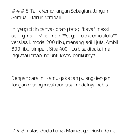
### 5. Tarik Kemenangan Sebagian, Jangan
Semua Ditaruh Kembali
Ini yang bikin banyak orang tetap *kaya* meski
sering main. Misal main **sugar rush demo slots**
versi asli: modal 200 ribu, menang jadi 1 juta. Ambil
600 ribu, simpan. Sisa 400 ribu bisa dipakai main
lagi atau ditabung untuk sesi berikutnya.
Dengan cara ini, kamu gak akan pulang dengan
tangan kosong meskipun sisa modalnya habis.
—
## Simulasi Sederhana: Main Sugar Rush Demo