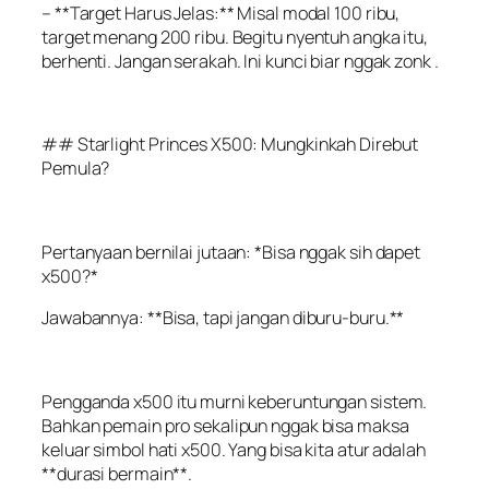
– **Target Harus Jelas:** Misal modal 100 ribu,
target menang 200 ribu. Begitu nyentuh angka itu,
berhenti. Jangan serakah. Ini kunci biar nggak zonk .
## Starlight Princes X500: Mungkinkah Direbut
Pemula?
Pertanyaan bernilai jutaan: *Bisa nggak sih dapet
x500?*
Jawabannya: **Bisa, tapi jangan diburu-buru.**
Pengganda x500 itu murni keberuntungan sistem.
Bahkan pemain pro sekalipun nggak bisa maksa
keluar simbol hati x500. Yang bisa kita atur adalah
**durasi bermain**.