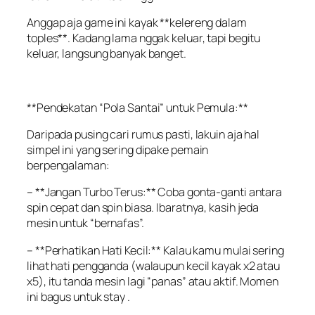
Anggap aja game ini kayak **kelereng dalam
toples**. Kadang lama nggak keluar, tapi begitu
keluar, langsung banyak banget.
**Pendekatan “Pola Santai” untuk Pemula:**
Daripada pusing cari rumus pasti, lakuin aja hal
simpel ini yang sering dipake pemain
berpengalaman:
– **Jangan Turbo Terus:** Coba gonta-ganti antara
spin cepat dan spin biasa. Ibaratnya, kasih jeda
mesin untuk “bernafas”.
– **Perhatikan Hati Kecil:** Kalau kamu mulai sering
lihat hati pengganda (walaupun kecil kayak x2 atau
x5), itu tanda mesin lagi “panas” atau aktif. Momen
ini bagus untuk stay .