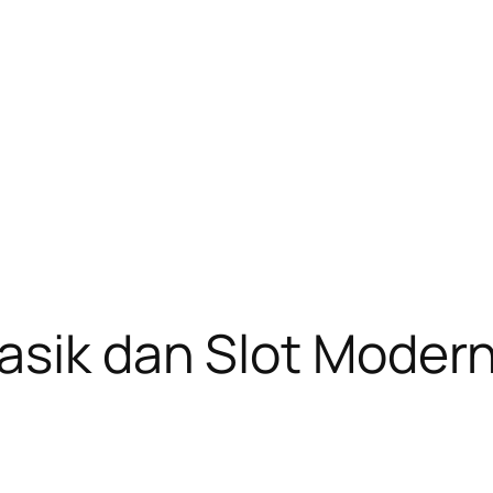
asik dan Slot Moder