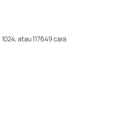
 1024, atau 117649 cara