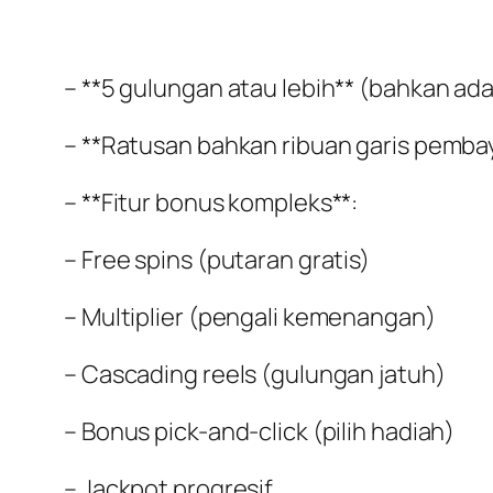
– **5 gulungan atau lebih** (bahkan ada
– **Ratusan bahkan ribuan garis pembaya
– **Fitur bonus kompleks**:
– Free spins (putaran gratis)
– Multiplier (pengali kemenangan)
– Cascading reels (gulungan jatuh)
– Bonus pick-and-click (pilih hadiah)
– Jackpot progresif