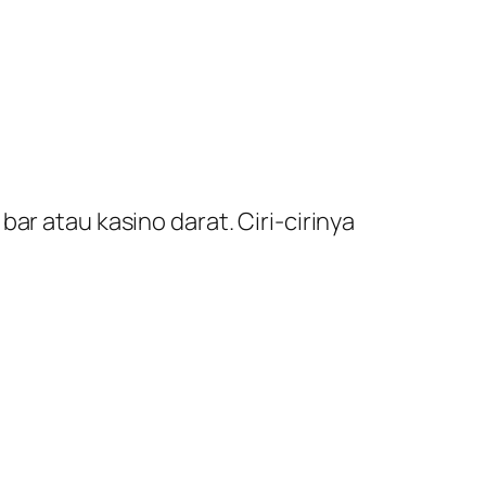
i bar atau kasino darat. Ciri-cirinya