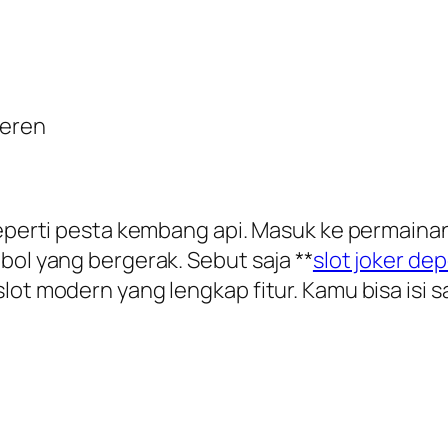
Keren
 seperti pesta kembang api. Masuk ke permain
bol yang bergerak. Sebut saja **
slot joker dep
lot modern yang lengkap fitur. Kamu bisa isi