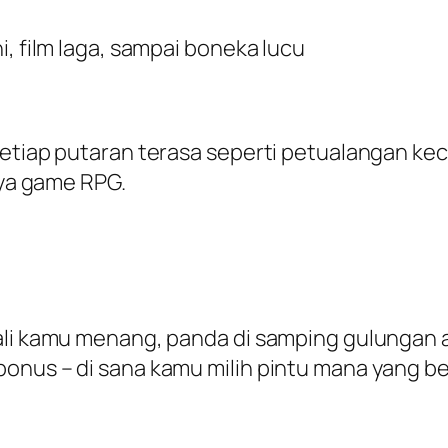
i, film laga, sampai boneka lucu
etiap putaran terasa seperti petualangan kecil
aya game RPG.
ali kamu menang, panda di samping gulungan a
nus – di sana kamu milih pintu mana yang beris