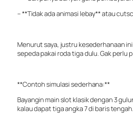
– **Tidak ada animasi lebay** atau cut
Menurut saya, justru kesederhanaan inilah
sepeda pakai roda tiga dulu. Gak perlu p
**Contoh simulasi sederhana:**
Bayangin main slot klasik dengan 3 gul
kalau dapat tiga angka 7 di baris tengah.