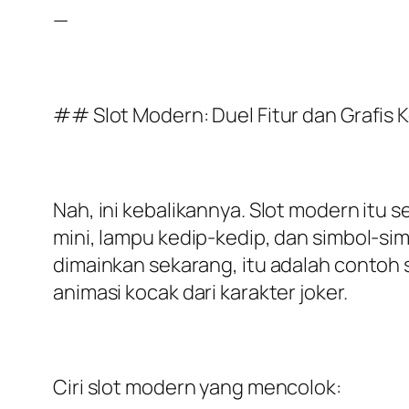
—
## Slot Modern: Duel Fitur dan Grafis 
Nah, ini kebalikannya. Slot modern itu
mini, lampu kedip-kedip, dan simbol-sim
dimainkan sekarang, itu adalah contoh s
animasi kocak dari karakter joker.
Ciri slot modern yang mencolok: