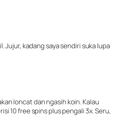
. Jujur, kadang saya sendiri suka lupa
kan loncat dan ngasih koin. Kalau
i 10 free spins plus pengali 3x. Seru,