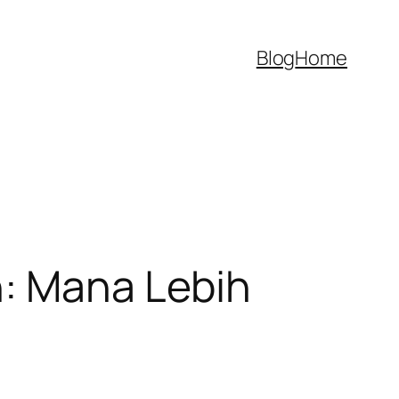
Blog
Home
n: Mana Lebih