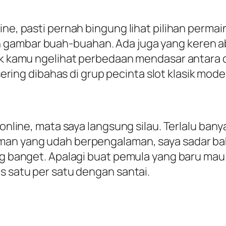
ine, pasti pernah bingung lihat pilihan perma
gambar buah-buahan. Ada juga yang keren abi
ak kamu ngelihat perbedaan mendasar antara du
 sering dibahas di grup pecinta slot klasik mode
 online, mata saya langsung silau. Terlalu ban
teman yang udah berpengalaman, saya sadar 
ing banget. Apalagi buat pemula yang baru ma
s satu per satu dengan santai.