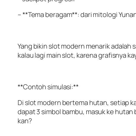
– **Tema beragam**: dari mitologi Yunan
Yang bikin slot modern menarik adalah s
kalau lagi main slot, karena grafisnya k
**Contoh simulasi:**
Di slot modern bertema hutan, setiap k
dapat 3 simbol bambu, masuk ke hutan bo
kan?