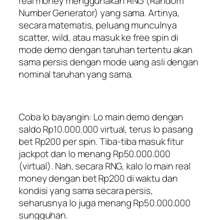
real money menggunakan RNG (Random
Number Generator) yang sama. Artinya,
secara matematis, peluang munculnya
scatter, wild, atau masuk ke free spin di
mode demo dengan taruhan tertentu akan
sama persis dengan mode uang asli dengan
nominal taruhan yang sama.
Coba lo bayangin: Lo main demo dengan
saldo Rp10.000.000 virtual, terus lo pasang
bet Rp200 per spin. Tiba-tiba masuk fitur
jackpot dan lo menang Rp50.000.000
(virtual). Nah, secara RNG, kalo lo main real
money dengan bet Rp200 di waktu dan
kondisi yang sama secara persis,
seharusnya lo juga menang Rp50.000.000
sungguhan.