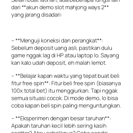
dari **akun demo slot mahjong ways 2**
yang jarang disadari:
– **Menguji koneksi dan perangkat**:
Sebelum deposit uang asli, pastikan dulu
game nggak lag di HP atau laptop lo. Sayang
kan kalo udah deposit, eh malah lemot.
– **Belajar kapan waktu yang tepat buat beli
fitur free spin**: Fitur beli free spin (biasanya
100x total bet) itu menggiurkan. Tapi nggak
semua situasi cocok. Di mode demo, lo bisa
coba kapan beli spin paling menguntungkan.
– **Eksperimen dengan besar taruhan**:
Apakah taruhan kecil lebih sering kasih