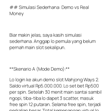
## Simulasi Sederhana: Demo vs Real
Money
Biar makin jelas, saya kasih simulasi
sederhana. Anggap lo pemula yang belum
pernah main slot sekalipun.
**Skenario A (Mode Demo):**
Lo login ke akun demo slot Mahjong Ways 2.
Saldo virtual Rp5.000.000. Lo set bet Rp500
per spin. Setelah 30 menit main santai sambil
ngopi, tiba-tiba lo dapet 3 scatter, masuk
free spin 12 putaran. Selama free spin, terjadi
perkalian besar. Total kemenangan virtual lo