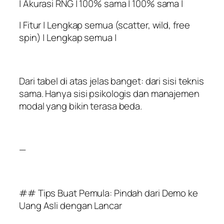
| Akurasi RNG | 100% sama | 100% sama |
| Fitur | Lengkap semua (scatter, wild, free
spin) | Lengkap semua |
Dari tabel di atas jelas banget: dari sisi teknis
sama. Hanya sisi psikologis dan manajemen
modal yang bikin terasa beda.
—
## Tips Buat Pemula: Pindah dari Demo ke
Uang Asli dengan Lancar