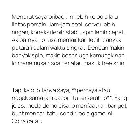
Menurut saya pribadi, ini lebih ke pola lalu
lintas pemain. Jam-jam sepi, server lebih
ringan, koneksi lebih stabil, spin lebih cepat.
Akibatnya, lo bisa memainkan lebih banyak
putaran dalam waktu singkat. Dengan makin
banyak spin, makin besar juga kemungkinan
lo menemukan scatter atau masuk free spin.
Tapi kalo lo tanya saya, **percaya atau
nggak sama jam gacor, itu terserah lo**. Yang
jelas, mode demo bisa lo manfaatkan banget
buat mencari tahu sendiri pola game ini.
Coba catat: