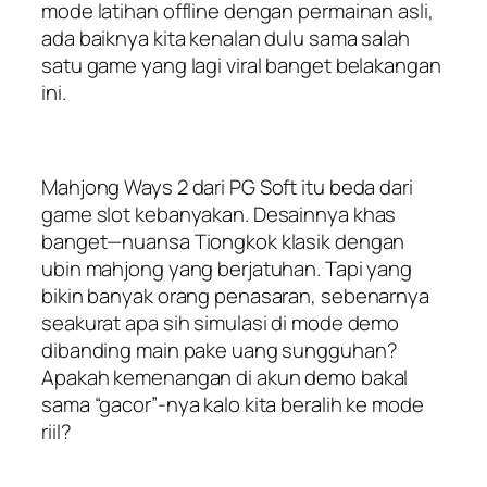
mode latihan offline dengan permainan asli,
ada baiknya kita kenalan dulu sama salah
satu game yang lagi viral banget belakangan
ini.
Mahjong Ways 2 dari PG Soft itu beda dari
game slot kebanyakan. Desainnya khas
banget—nuansa Tiongkok klasik dengan
ubin mahjong yang berjatuhan. Tapi yang
bikin banyak orang penasaran, sebenarnya
seakurat apa sih simulasi di mode demo
dibanding main pake uang sungguhan?
Apakah kemenangan di akun demo bakal
sama “gacor”-nya kalo kita beralih ke mode
riil?