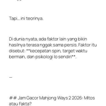
Tapi… ini teorinya.
Di dunia nyata, ada faktor lain yang bikin
hasilnya terasa nggak sama persis. Faktor itu
disebut: **kecepatan spin, target waktu
bermain, dan psikologi lo sendiri**.
—
## Jam Gacor Mahjong Ways 2 2026: Mitos
atau Fakta?