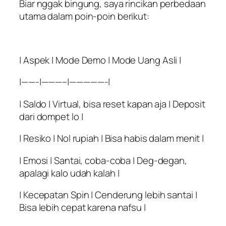
Biar nggak bingung, saya rincikan perbedaan
utama dalam poin-poin berikut:
| Aspek | Mode Demo | Mode Uang Asli |
|——-|———–|—————-|
| Saldo | Virtual, bisa reset kapan aja | Deposit
dari dompet lo |
| Resiko | Nol rupiah | Bisa habis dalam menit |
| Emosi | Santai, coba-coba | Deg-degan,
apalagi kalo udah kalah |
| Kecepatan Spin | Cenderung lebih santai |
Bisa lebih cepat karena nafsu |