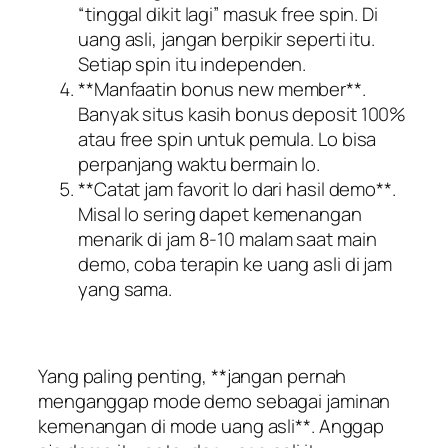
“tinggal dikit lagi” masuk free spin. Di
uang asli, jangan berpikir seperti itu.
Setiap spin itu independen.
**Manfaatin bonus new member**.
Banyak situs kasih bonus deposit 100%
atau free spin untuk pemula. Lo bisa
perpanjang waktu bermain lo.
**Catat jam favorit lo dari hasil demo**.
Misal lo sering dapet kemenangan
menarik di jam 8-10 malam saat main
demo, coba terapin ke uang asli di jam
yang sama.
Yang paling penting, **jangan pernah
menganggap mode demo sebagai jaminan
kemenangan di mode uang asli**. Anggap