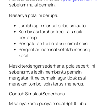
sebelum mulai bermain.
Biasanya pola ini berupa:
Jumlah spin manual sebelum auto
Kombinasi taruhan kecil lalu naik
bertahap
Pengaturan turbo atau normal spin
Pergantian nominal setelah menang
kecil
Meski terdengar sederhana, pola seperti ini
sebenarnya lebih membantu pemain
mengatur ritme bermain agar tidak asal
menekan tombol spin terus-menerus.
Contoh Simulasi Sederhana
Misalnya kamu punya modal Rp100 ribu.