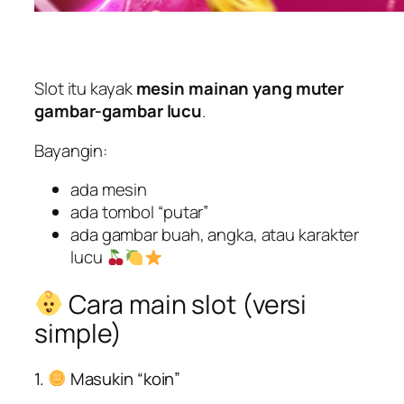
Slot itu kayak
mesin mainan yang muter
gambar-gambar lucu
.
Bayangin:
ada mesin
ada tombol “putar”
ada gambar buah, angka, atau karakter
lucu
Cara main slot (versi
simple)
1.
Masukin “koin”