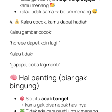
kamu menang
kalau tidak sama → belum menang
4.
Kalau cocok, kamu dapat hadiah
Kalau gambar cocok:
“horeee dapet koin lagi!”
Kalau tidak:
“gapapa, coba lagi nanti”
Hal penting (biar gak
bingung)
Slot itu
acak banget
→ kamu gak bisa nebak hasilnya
Tidak ada cara pasti untuk menang