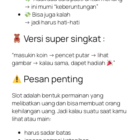
→ ini murni “keberuntungan”
Bisa juga kalah
→ jadi harus hati-hati
Versi super singkat :
“masukin koin → pencet putar → lihat
gambar → kalau sama, dapet hadiah
”
Pesan penting
Slot adalah bentuk permainan yang
melibatkan uang dan bisa membuat orang
kehilangan uang. Jadi kalau suatu saat kamu
lihat atau main:
harus sadar batas