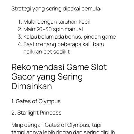
Strategi yang sering dipakai pemula:
Mulai dengan taruhan kecil
Main 20–30 spin manual
Kalau belum ada bonus, pindah game
Saat menang beberapa kali, baru
naikkan bet sedikit
Rekomendasi Game Slot
Gacor yang Sering
Dimainkan
1. Gates of Olympus
2. Starlight Princess
Mirip dengan Gates of Olympus, tapi
tampilannya lebih ringan dan sering dipilih