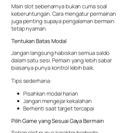
Main slot sebenarnya bukan cuma soal
keberuntungan. Cara mengatur permainan
juga penting supaya pengalaman bermain
tetap nyaman.
Tentukan Batas Modal
Jangan langsung habiskan semua saldo
dalam satu sesi. Pemain yang lebih sabar
biasanya punya kontrol lebih baik.
Tips sederhana:
Pisahkan modal harian
Jangan mengejar kekalahan
Berhenti saat target tercapai
Pilih Game yang Sesuai Gaya Bermain
Setiap slot punya karakter berbeda: