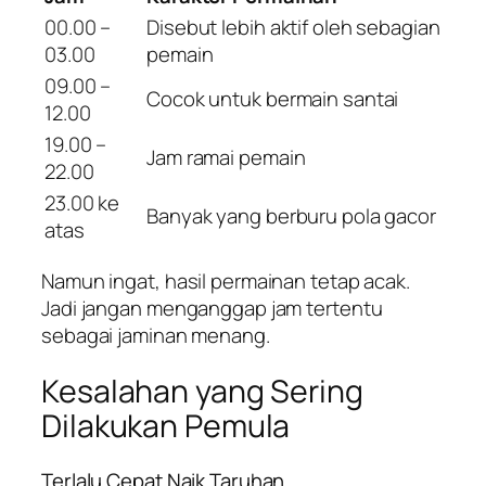
00.00 –
Disebut lebih aktif oleh sebagian
03.00
pemain
09.00 –
Cocok untuk bermain santai
12.00
19.00 –
Jam ramai pemain
22.00
23.00 ke
Banyak yang berburu pola gacor
atas
Namun ingat, hasil permainan tetap acak.
Jadi jangan menganggap jam tertentu
sebagai jaminan menang.
Kesalahan yang Sering
Dilakukan Pemula
Terlalu Cepat Naik Taruhan