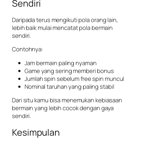
Sendiri
Daripada terus mengikuti pola orang lain,
lebih baik mulai mencatat pola bermain
sendiri.
Contohnya:
Jam bermain paling nyaman
Game yang sering memberi bonus
Jumlah spin sebelum free spin muncul
Nominal taruhan yang paling stabil
Dari situ kamu bisa menemukan kebiasaan
bermain yang lebih cocok dengan gaya
sendiri.
Kesimpulan