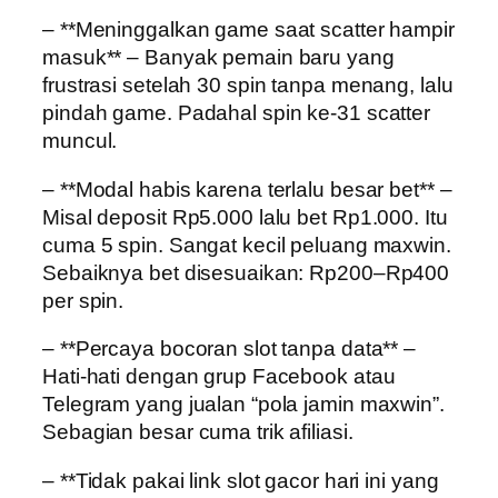
– **Meninggalkan game saat scatter hampir
masuk** – Banyak pemain baru yang
frustrasi setelah 30 spin tanpa menang, lalu
pindah game. Padahal spin ke-31 scatter
muncul.
– **Modal habis karena terlalu besar bet** –
Misal deposit Rp5.000 lalu bet Rp1.000. Itu
cuma 5 spin. Sangat kecil peluang maxwin.
Sebaiknya bet disesuaikan: Rp200–Rp400
per spin.
– **Percaya bocoran slot tanpa data** –
Hati-hati dengan grup Facebook atau
Telegram yang jualan “pola jamin maxwin”.
Sebagian besar cuma trik afiliasi.
– **Tidak pakai link slot gacor hari ini yang