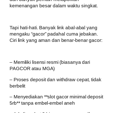
kemenangan besar dalam waktu singkat.
Tapi hati-hati. Banyak link abal-abal yang
mengaku “gacor” padahal cuma jebakan.
Ciri link yang aman dan benar-benar gacor:
– Memiliki lisensi resmi (biasanya dari
PAGCOR atau MGA)
– Proses deposit dan withdraw cepat, tidak
berbelit
– Menyediakan **slot gacor minimal deposit
5rb** tanpa embel-embel aneh