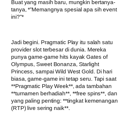
Buat yang masih baru, mungkin bertanya-
tanya, *”Memangnya spesial apa sih event
ini?”*
Jadi begini. Pragmatic Play itu salah satu
provider slot terbesar di dunia. Mereka
punya game-game hits kayak Gates of
Olympus, Sweet Bonanza, Starlight
Princess, sampai Wild West Gold. Di hari
biasa, game-game ini tetap seru. Tapi saat
**Pragmatic Play Week**, ada tambahan
**turnamen berhadiah**, **free spins**, dan
yang paling penting: **tingkat kemenangan
(RTP) live sering naik**.