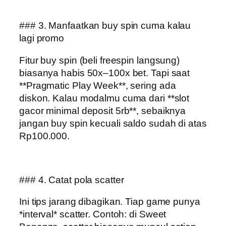
### 3. Manfaatkan buy spin cuma kalau
lagi promo
Fitur buy spin (beli freespin langsung)
biasanya habis 50x–100x bet. Tapi saat
**Pragmatic Play Week**, sering ada
diskon. Kalau modalmu cuma dari **slot
gacor minimal deposit 5rb**, sebaiknya
jangan buy spin kecuali saldo sudah di atas
Rp100.000.
### 4. Catat pola scatter
Ini tips jarang dibagikan. Tiap game punya
*interval* scatter. Contoh: di Sweet