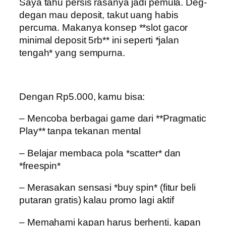
Saya tahu persis rasanya jadi pemula. Deg-
degan mau deposit, takut uang habis
percuma. Makanya konsep **slot gacor
minimal deposit 5rb** ini seperti *jalan
tengah* yang sempurna.
Dengan Rp5.000, kamu bisa:
– Mencoba berbagai game dari **Pragmatic
Play** tanpa tekanan mental
– Belajar membaca pola *scatter* dan
*freespin*
– Merasakan sensasi *buy spin* (fitur beli
putaran gratis) kalau promo lagi aktif
– Memahami kapan harus berhenti, kapan