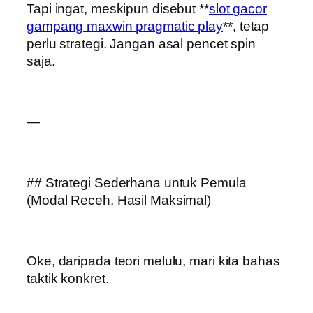
Tapi ingat, meskipun disebut **
slot gacor
gampang maxwin pragmatic play
**, tetap
perlu strategi. Jangan asal pencet spin
saja.
—
## Strategi Sederhana untuk Pemula
(Modal Receh, Hasil Maksimal)
Oke, daripada teori melulu, mari kita bahas
taktik konkret.