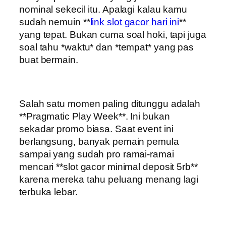
nominal sekecil itu. Apalagi kalau kamu
sudah nemuin **
link slot gacor hari ini
**
yang tepat. Bukan cuma soal hoki, tapi juga
soal tahu *waktu* dan *tempat* yang pas
buat bermain.
Salah satu momen paling ditunggu adalah
**Pragmatic Play Week**. Ini bukan
sekadar promo biasa. Saat event ini
berlangsung, banyak pemain pemula
sampai yang sudah pro ramai-ramai
mencari **slot gacor minimal deposit 5rb**
karena mereka tahu peluang menang lagi
terbuka lebar.